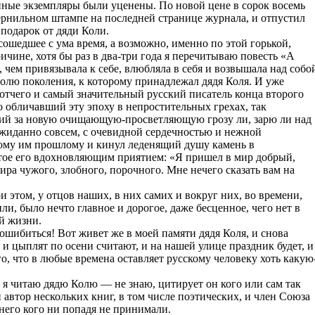
нные экземпляры были уценены. По новой цене в сорок восемь
ернильном штампе на последней странице журнала, и отпустил
подарок от дяди Коли.
 сошедшее с ума время, а возможно, именно по этой горькой,
чине, хотя бы раз в два-три года я перечитываю повесть «А
чем привязывала к себе, влюбляла в себя и возвышала над собо
долю поколения, к которому принадлежал дядя Коля. И уже
отчего и самый значительный русский писатель конца второго
о обличавший эту эпоху в непростительных грехах, так
вший за новую очищающую-просветляющую грозу ли, зарю ли над
жиданно совсем, с очевидной сердечностью и нежной
ому им прошлому и кинул леденящий душу камень в
етое его вдохновляющим приятием: «Я пришел в мир добрый,
ира чужого, злобного, порочного. Мне нечего сказать вам на
ри этом, у отцов наших, в них самих и вокруг них, во времени,
ли, было нечто главное и дорогое, даже бесценное, чего нет в
ей жизни.
ошибиться! Вот живет же в моей памяти дядя Коля, и снова
 и цыплят по осени считают, и на нашей улице праздник будет, и
ого, что в любые времена оставляет русскому человеку хоть какую
то я читаю дядю Колю — не знаю, цитирует он кого или сам так
и автор нескольких книг, в том числе поэтических, и член Союза
 него кого ни попадя не принимали.