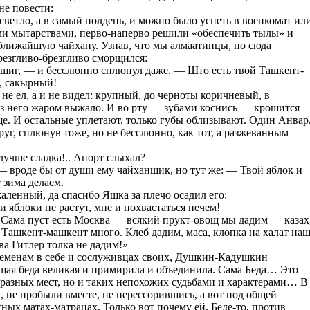
не повести:
ветло, а в самый полдень, и можно было успеть в военкомат ил
ми мытарствами, перво-наперво решили «обеспечить тылы» и
 ближайшую чайхану. Узнав, что мы алмаатинцы, но сюда
резгливо-брезгливо сморщился:
ишиг, — и бесслюнно сплюнул даже. — Што есть твой Ташкент-
, сакырный!
 не ел, а и не видел: крупный, до черноты коричневый, в
з него жаром выжало. И во рту — зубами коснись — крошится
аще. И остальные уплетают, только губы облизывают. Один Анвар
руг, сплюнув тоже, но не бесслюнно, как тот, а разжеванным
лучше сладка!.. Апорт слыхал?
 вроде бы от души ему чайханщик, но тут же: — Твой яблок и
 зима делаем.
аленный, да спасибо Яшка за плечо осадил его:
и яблоки не растут, мне и похвастаться нечем!
 Сама пуст есть Москва — всякий прукт-овощ мы дадим — казах
 Ташкент-машкент много. Клеб дадим, маса, клопка на халат на
а Гитлер толка не дадим!»
еременам в себе и сослуживцах своих, Душкин-Кадушкин
общая беда великая и примирила и объединила. Сама Беда… Это
из разных мест, но и таких непохожих судьбами и характерами… В
, не пробыли вместе, не перессорившись, а вот под общей
ых матах-матрацах. Только вот почему ей, Беде-то, против