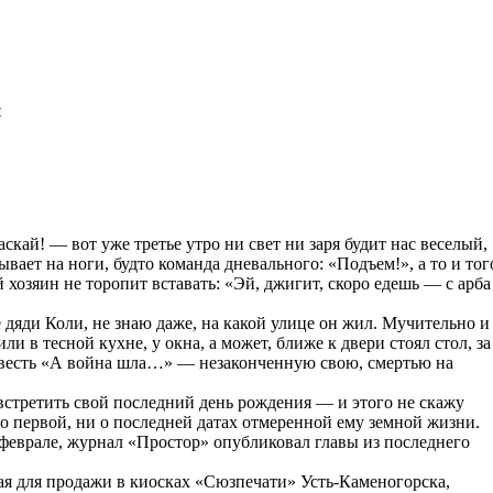
й
кай! — вот уже третье утро ни свет ни заря будит нас веселый,
вает на ноги, будто команда дневального: «Подъем!», а то и тог
 хозяин не торопит вставать: «Эй, джигит, скоро едешь — с арба
 дяди Коли, не знаю даже, на какой улице он жил. Мучительно и
ли в тесной кухне, у окна, а может, ближе к двери стоял стол, за
повесть «А война шла…» — незаконченную свою, смертью на
 встретить свой последний день рождения — и этого не скажу
и о первой, ни о последней датах отмеренной ему земной жизни.
 феврале, журнал «Простор» опубликовал главы из последнего
ая для продажи в киосках «Сюзпечати» Усть-Каменогорска,