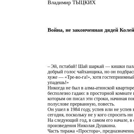
Владимир ТЫЦКИХ
Война, не законченная дядей Коле
– Эй, пстабай! Шай шаркай — кишки палас
добрый голос чайханщика, но он подбрасы
хуже — «Тре-во-га!», хотя гостеприимный
упадешь!»
Никогда не был в алма-атинской квартире
бесполезно гадаю: в просторной комнате и
которым он писал эти строки, начиная 
полуслове прерванную, повесть.
Он ушел в 1984 году, успев или не успев
сегодня, поскольку не у кого спросить н
На следующий год, в самом его начале, в
произведения Николая Душкина.
Часть тиража «Простора», предназначенн