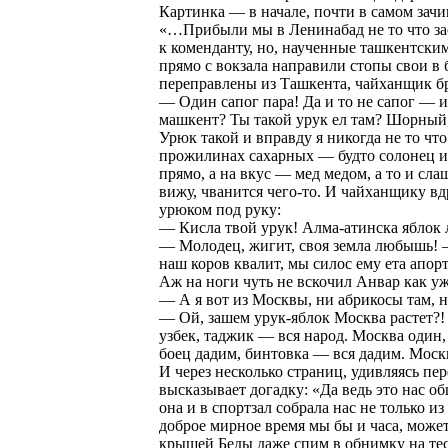
Картинка — в начале, почти в самом зачи
«…Прибыли мы в Ленинабад не то что зас
к коменданту, но, наученные ташкентски
прямо с вокзала направили стопы свои в
переправлены из Ташкента, чайханщик б
— Один сапог пара! Да и то не сапог — 
машкент? Ты такой урук ел там? Шорный
Урюк такой и вправду я никогда не то что
прожилинах сахарных — будто солонец и
прямо, а на вкус — мед медом, а то и сл
вижу, чванится чего-то. И чайханщику вд
урюком под руку:
— Кисла твой урук! Алма-атинска яблок 
— Молодец, жигит, своя земла любышь! —
наш коров квалит, мы силос ему ета апорт
Аж на ноги чуть не вскочил Анвар как уж
— А я вот из Москвы, ни абрикосы там, н
— Ой, зашем урук-яблок Москва растет?!
узбек, таджик — вся народ. Москва один,
боец дадим, бинтовка — вся дадим. Москв
И через несколько страниц, удивляясь п
высказывает догадку: «Да ведь это нас 
она и в спортзал собрала нас не только 
доброе мирное время мы бы и часа, может
крышей Беды даже спим в обнимку на тесн