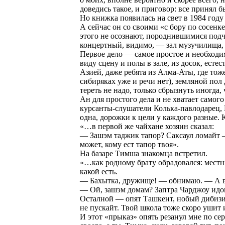
доведись такое, и приговор: все принял б
Но книжка появилась на свет в 1984 год
А сейчас он со своими «с бору по сосенк
этого не осознают, породнившимися под
концертный, видимо, — зал музучилища
Первое дело — самое простое и необходим
виду сцену и полы в зале, из досок, есте
Азией, даже ребята из Алма-Аты, где тож
сибиряках уже и речи нет), земляной пол
тереть не надо, только сбрызнуть иногда,
Ан для простого дела и не хватает само
курсанты-слушатели Колька-павлодарец, 
одна, дорожки к цели у каждого разные. 
«…в первой же чайхане хозяин сказал:
— Зашэм таджик тапор? Саксаул ломайт —
может, кому ест тапор твоя».
На базаре Тимша знакомца встретил.
«…как родному брату обрадовался: местны
какой есть.
— Бахытка, дружище! — обнимаю. — А ва
— Ой, зашэм домам? Заптра Чарджоу идом
Осталной — опят Ташкент, нобый дибизи
не пускайт. Твой школа тоже скоро ушит 
И этот «прыказ» опять резанул мне по се