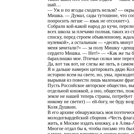
шай…
— Уж и по ягоды сходить нельзя? — окры
Мишка. — Думал, сады тутошние, что согр
попросить легше — язык не отсохнет»).
Собрали кой-какой народ до кучи, перели
всех школа за плечами полная, таких из с
списку, перед строем объявленному, ждал
нулевкой», а остальным — «десять минут
меня зачитали?» — за полу Мишку «денщ
сердито Мишка. — Нет!» — «Как же ты без
барахлишко мое. Птичьи силки мне перел
Да, вот так вот, не слезы же лить, в самом 
Я и дальше намерен цитировать дядю Колю
историю всем на свете, но, увы, приходи
вырывая из повести лишь маленькие фра
Пусть Российское авторское общество, вы
отдельной книжкой, а оно, общество, пож
земле не нашей теперь страны, потребует
никому не светит) — ей-богу, не буду воз
Коля Душкин.
В его архиве обнаружилась моя поэтичес
молодогвардейский сборник «Честь флага
жить, в Москве издать книжку, а в Алма-
Многое отдал бы я, чтобы письмо это бы
о моих, вполне вероятно и скорее всего,