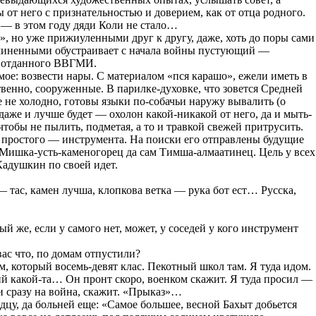
ы от него с признательностью и доверием, как от отца родного.
у — в этом году дяди Коли не стало…
е», но уже прижиуленными друг к другу, даже, хоть до поры сами
чиненными обустраивает с начала войны пустующий —
, отданного ВВГМИ.
ое: возвести нары. С материалом «пся карашо», ежели иметь в
ственно, сооруженные. В парилке-духовке, что зовется Средней
е не холодно, готовы языки по-собачьи наружу вывалить (о
 даже и лучше будет — охолон какой-никакой от него, да и мыть-
 чтобы не пылить, подметая, а то и травкой свежей притрусить.
го простого — инструмента. На поиски его отправлены будущие
Мишка-усть-каменогорец да сам Тимша-алмаатинец. Цель у всех
Кадушкин по своей идет.
 тас, камен лучша, клопкова ветка — рука бот ест… Русска,
й же, если у самого нет, может, у соседей у кого инструмент
с что, по домам отпустили?
, который восемь-девят клас. Пекотный школ там. Я туда идом.
й какой-та… Он пронт скоро, военком скажит. Я туда просил —
и сразу на война, скажит. «Прыказ»…
рдцу, да больней еще: «Самое большее, весной Бахыт добьется