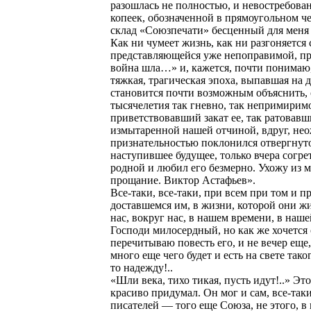
разошлась не полностью, и невостребова
копеек, обозначенной в прямоугольном ч
склад «Союзпечати» бесценный для меня 
Как ни чумеет жизнь, как ни разгоняется
представляющейся уже непоправимой, при
война шла…» и, кажется, почти понимаю, 
тяжкая, трагическая эпоха, выпавшая на 
становится почти возможным объяснить, 
тысячелетия так гневно, так непримирим
приветствовавший закат ее, так ратова
измытаренной нашей отчиной, вдруг, нео
признательностью поклонился отвергнут
наступившее будущее, только вчера согр
родной и любил его безмерно. Ухожу из м
прощание. Виктор Астафьев».
Все-таки, все-таки, при всем при том и п
доставшемся им, в жизни, которой они жи
нас, вокруг нас, в нашем времени, в наш
Господи милосердный, но как же хочется 
перечитываю повесть его, и не вечер еще,
много еще чего будет и есть на свете так
то надежду!..
«Шли века, тихо тикая, пусть идут!..» Э
красиво придумал. Он мог и сам, все-так
писателей — того еще Союза, не этого, в