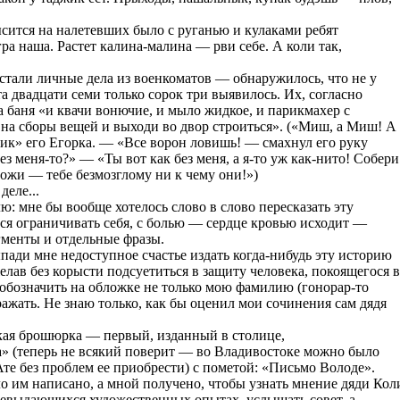
сится на налетевших было с руганью и кулаками ребят
а наша. Растет калина-малина — рви себе. А коли так,
стали личные дела из военкоматов — обнаружилось, что не у
та двадцати семи только сорок три выявилось. Их, согласно
а баня «и квачи вонючие, и мыло жидкое, и парикмахер с
 на сборы вещей и выходи во двор строиться». («Миш, а Миш! А
ик» его Егорка. — «Все ворон ловишь! — смахнул его руку
 меня-то?» — «Ты вот как без меня, а я-то уж как-нито! Собери
ожи — тебе безмозглому ни к чему они!»)
деле...
: мне бы вообще хотелось слово в слово пересказать эту
тся ограничивать себя, с болью — сердце кровью исходит —
гменты и отдельные фразы.
пади мне недоступное счастье издать когда-нибудь эту историю
елав без корысти подсуетиться в защиту человека, покоящегося в
 обозначить на обложке не только мою фамилию (гонорар-то
ражать. Не знаю только, как бы оценил мои сочинения сам дядя
кая брошюрка — первый, изданный в столице,
» (теперь не всякий поверит — во Владивостоке можно было
Ате без проблем ее приобрести) с пометой: «Письмо Володе».
ло им написано, а мной получено, чтобы узнать мнение дяди Кол
 невыдающихся художественных опытах, услышать совет, а