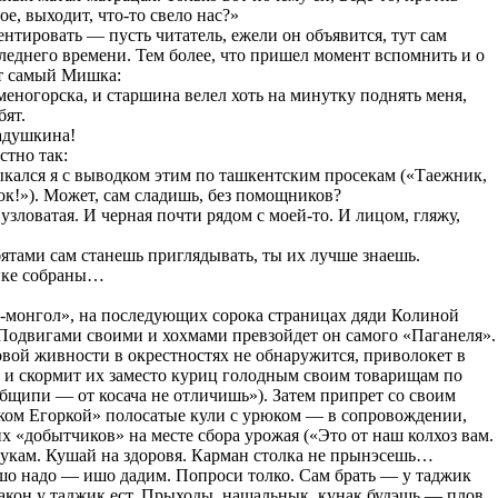
е, выходит, что-то свело нас?»
ментировать — пусть читатель, ежели он объявится, тут сам
оследнего времени. Тем более, что пришел момент вспомнить и о
от самый Мишка:
еногорска, и старшина велел хоть на минутку поднять меня,
бят.
адушкина!
стно так:
кался я с выводком этим по ташкентским просекам («Таежник,
ок!»). Может, сам сладишь, без помощников?
 узловатая. И черная почти рядом с моей-то. И лицом, гляжу,
ятами сам станешь приглядывать, ты их лучше знаешь.
енке собраны…
о-монгол», на последующих сорока страницах дяди Колиной
. Подвигами своими и хохмами превзойдет он самого «Паганеля».
вой живности в окрестностях не обнаружится, приволокет в
и скормит их заместо куриц голодным своим товарищам по
щипи — от косача не отличишь»). Затем припрет со своим
ом Егоркой» полосатые кули с урюком — в сопровождении,
 «добытчиков» на месте сбора урожая («Это от наш колхоз вам.
урукам. Кушай на здоровя. Карман столка не прынэсешь…
о надо — ишо дадим. Попроси толко. Сам брать — у таджик
 закон у таджик ест. Прыходы, нашальнык, кунак будэшь — плов,