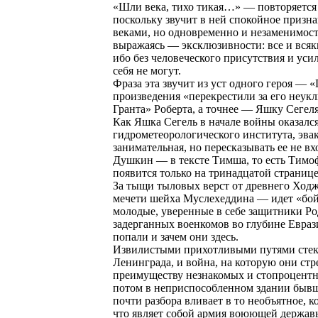
«Шли века, тихо тикая…» — повторяется и
поскольку звучит в ней спокойное призн
веками, но одновременно и незаменимос
выражаясь — эксклюзивности: все и всякие
ибо без человеческого присутствия и усил
себя не могут.
Фраза эта звучит из уст одного героя — 
произведения «перекрестили за его неук
Гранта» Роберта, а точнее — Яшку Сегел
Как Яшка Сегель в начале войны оказа
гидрометеорологического института, эва
занимательная, но пересказывать ее не в
Душкин — в тексте Тимша, то есть Тимо
появится только на тринадцатой странице 
За тыщи тыловых верст от древнего Ходж
мечети шейха Муслехеддина — идет «бой н
молодые, уверенные в себе защитники Ро
задерганных военкомов во глубине Евра
попали и зачем они здесь.
Извилистыми прихотливыми путями стека
Ленинграда, и война, на которую они стре
преимуществу незнакомых и стопроцентно,
потом в неприспособленном здании бывш
почти разбора вливает в то необъятное,
что являет собой армия воюющей державы