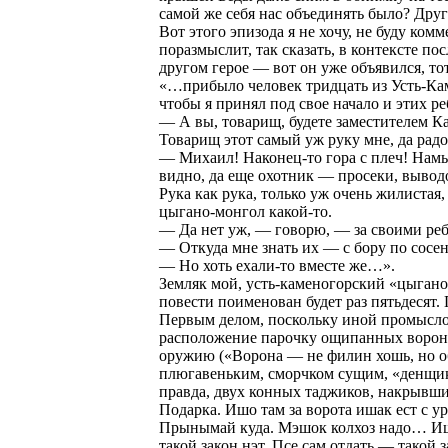
самой же себя нас объединять было? Друго
Вот этого эпизода я не хочу, не буду ком
поразмыслит, так сказать, в контексте п
другом герое — вот он уже объявился, т
«…прибыло человек тридцать из Усть-Кам
чтобы я принял под свое начало и этих ре
— А вы, товарищ, будете заместителем К
Товарищ этот самый уж руку мне, да радо
— Михаил! Наконец-то гора с плеч! Намы
видно, да еще охотник — просеки, вывод
Рука как рука, только уж очень жилистая,
цыгано-монгол какой-то.
— Да нет уж, — говорю, — за своими реб
— Откуда мне знать их — с бору по сос
— Но хоть ехали-то вместе же…».
Земляк мой, усть-каменогорский «цыган
повести поименован будет раз пятьдесят
Первым делом, поскольку иной промысло
расположение парочку ощипанных ворон 
оружию («Ворона — не филин хошь, но об
плюгавеньким, сморчком сущим, «денщик
правда, двух конных таджиков, накрывших
Подарка. Ишо там за ворота ишак ест с 
Прынымай куда. Мэшок колхоз надо… Иш
такой закон нэт. Псе сам отдать — такой