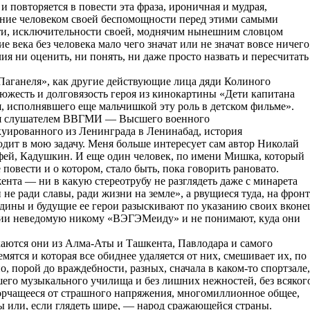
 повторяется в повести эта фраза, ироничная и мудрая,
ание человеком своей беспомощности перед этими самыми
ти, исключительности своей, моднячим нынешним словцом
 века без человека мало чего значат или не значат вовсе ничего
ия ни оценить, ни понять, ни даже просто назвать и пересчитать
«Паганеля», как другие действующие лица дяди Колиного
люжесть и долговязость героя из кинокартины «Дети капитана
я, исполнявшего еще мальчишкой эту роль в детском фильме».
лся слушателем ВВГМИ — Высшего военного
куированного из Ленинграда в Ленинабад, история
ходит в мою задачу. Меня больше интересует сам автор Николай
фей, Кадушкин. И еще один человек, по имени Мишка, который
повести и о котором, стало быть, пока говорить рановато.
ента — ни в какую стереотрубу не разглядеть даже с минарета
е ради славы, ради жизни на земле», а рвущиеся туда, на фронт
дины и будущие ее герои разыскивают по указанию своих вконе
зии неведомую никому «ВЭГЭМеиду» и не понимают, куда они
ются они из Алма-Аты и Ташкента, Павлодара и самого
мятся и которая все обиднее удаляется от них, смешивает их, по
 порой до враждебности, разных, сначала в каком-то спортзале,
его музыкального училища и без лишних нежностей, без всяког
 корчащееся от страшного напряжения, многомиллионное общее,
 или, если глядеть шире, — народ сражающейся страны.