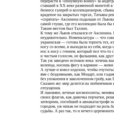
перерасти в «опиумную войну» за андегр
ставший в ХХ веке разменной монетой в
бизнесе галерей и коллекционеров, сбы
краденое на закрытых торгах, Татьяна ре
«спрятать» Аксинина подальше от Львова,
самой глуши, где его коллекции была бы 
Таким местом был Таллин.
К тому же Львов отказался от Аксинина.
неудивительно. Номенклатура — что сове
украинская — готова была терпеть тех, к
ногу со всеми, и выходила из себя, когда 
нос к носу с гением, который пел что-то 
и чистым голосом, не фальшивя, как друг
Так уж заведено испокон века: хочешь в
коленца, носишь фигу в кармане — живи
А лучше и вовсе издохни, чтобы очутитьс
яме с бездомными, как Моцарт, или годам
без упокоения в заколоченном гробу, как
Сказано же: мир делится на любимчиков 
отпущения.
И львовяне, вечные космополиты, меняв
своих флагов, как дамочка перчатки, реш
затворник, погибший в авиакатастрофе н
городом, уж никак не подходит на роль б
судьбы. А раз так, то и нечего церемонить