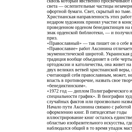
сквозь который явственно просвечивают 
света — ослепительные частицы незачер
офортной бумаги. Свет, скрытый во тьме.
Христианская направленность этих работ
недаром художник принял участие в конк
проведенном орденом бенедиктинцев на
знак орденской библиотеки, — и получи
приз.
«Православный» — так пишет он о себе 
«Православие» работ Аксинина отличает
экуменистической широтой. Украинская 
традиция вообще объединяет в себе черт
ортодоксии и католичества, она живет н
двух великих ветвей христианской веры,
считающий себя православным, может, не
впасть в противоречие, назвать свое твор
«бенедиктинским».
«1972 год — диплом Полиграфического и
специальности график». В биографии ху
случайных фактов или произвольно назва
Начало пути Аксинина связано с работой
оформлению книг. В пятидесятые годы
иллюстрирование книг осталось единств
областью изобразительного искусства, гд
наблюдался общий в то время упадок маст