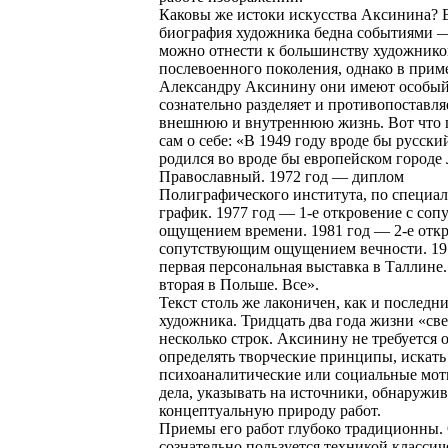
Каковы же истоки искусства Аксинина?
биография художника бедна событиями —
можно отнести к большинству художнико
послевоенного поколения, однако в прим
Александру Аксинину они имеют особый
сознательно разделяет и противопоставля
внешнюю и внутреннюю жизнь. Вот что 
сам о себе: «В 1949 году вроде бы русски
родился во вроде бы европейском городе 
Православный. 1972 год — диплом
Полиграфического института, по специа
график. 1977 год — 1-е откровение с со
ощущением времени. 1981 год — 2-е откр
сопутствующим ощущением вечности. 19
первая персональная выставка в Таллине
вторая в Польше. Все».
Текст столь же лаконичен, как и последн
художника. Тридцать два года жизни «св
несколько строк. Аксинину не требуется 
определять творческие принципы, искать
психоаналитические или социальные мот
дела, указывать на источники, обнаружив
концептуальную природу работ.
Приемы его работ глубоко традиционны.
сознательно пользуется техникой классич