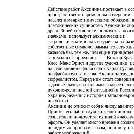
Действие работ Аксинина протекает в ос
пространственно-временном измерении —
населенном архетипическими образами, 
платонических сущностей. Художник обр
древнейшей символике, пользуется алхи
значками, использует алхимические и
астрологические знаки, создает на их базе
собственные символограммы, то есть зан
казалось бы, тем же, чем еще в тридцатые
занимались сюрреалисты — Виктор Браун
Клее, Макс Эрнст и другие художники, 
на себе влияние философии Карла-Густа
неофрейдизма. И все же Аксинина трудно
сюрреалистом. Перед ним стоят соверше
задачи. Задачи, соотносимые скорее с ны
духовно-религиозной ситуацией в России
Украине, нежели с историей западноевро
искусства.
Аксинин не относит себя к числу авангар
Приемы его работ глубоко традиционны.
сознательно пользуется техникой классич
офорта. Он уделяет много времени созда
невидимых простым глазом, но присутст
работе изображений.