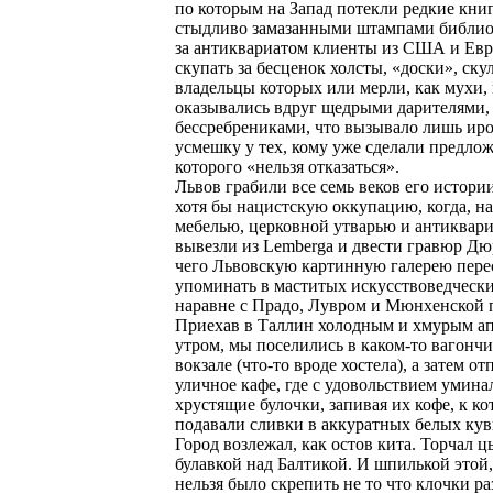
по которым на Запад потекли редкие кни
стыдливо замазанными штампами библиот
за антиквариатом клиенты из США и Евр
скупать за бесценок холсты, «доски», ску
владельцы которых или мерли, как мухи,
оказывались вдруг щедрыми дарителями,
бессребрениками, что вызывало лишь ир
усмешку у тех, кому уже сделали предлож
которого «нельзя отказаться».
Львов грабили все семь веков его истор
хотя бы нацистскую оккупацию, когда, на
мебелью, церковной утварью и антиквар
вывезли из Lemberga и двести гравюр Дю
чего Львовскую картинную галерею пере
упоминать в маститых искусствоведческ
наравне с Прадо, Лувром и Мюнхенской 
Приехав в Таллин холодным и хмурым а
утром, мы поселились в каком-то вагонч
вокзале (что-то вроде хостела), а затем о
уличное кафе, где с удовольствием умина
хрустящие булочки, запивая их кофе, к к
подавали сливки в аккуратных белых ку
Город возлежал, как остов кита. Торчал 
булавкой над Балтикой. И шпилькой этой,
нельзя было скрепить не то что клочки р