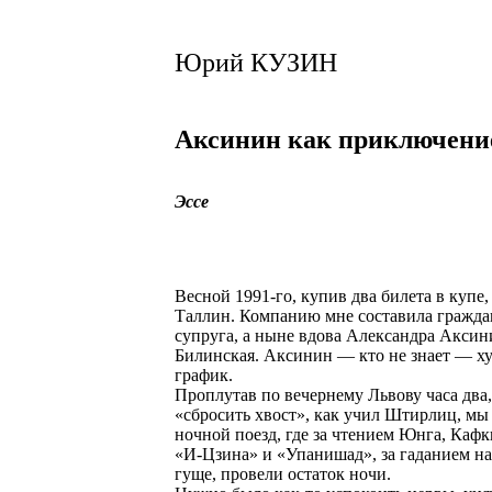
Юрий КУЗИН
Аксинин как приключен
Эссе
Весной 1991-го, купив два билета в купе,
Таллин. Компанию мне составила гражда
супруга, а ныне вдова Александра Аксин
Билинская. Аксинин — кто не знает — х
график.
Проплутав по вечернему Львову часа два
«сбросить хвост», как учил Штирлиц, мы
ночной поезд, где за чтением Юнга, Кафк
«И-Цзина» и «Упанишад», за гаданием н
гуще, провели остаток ночи.