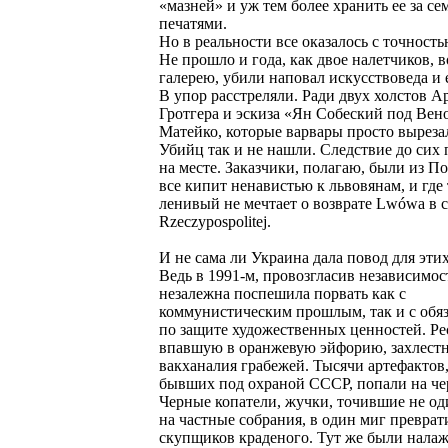
«мазней» и уж тем более хранить ее за с
печатями.
Но в реальности все оказалось с точность
Не прошло и года, как двое налетчиков, 
галерею, убили наповал искусствоведа и е
В упор расстреляли. Ради двух холстов А
Гротгера и эскиза «Ян Собеский под Вен
Матейко, которые варвары просто вырезал
Убийц так и не нашли. Следствие до сих 
на месте. Заказчики, полагаю, были из По
все кипит ненавистью к львовянам, и где
ленивый не мечтает о возврате Lwówa в с
Rzeczypospolitej.
И не сама ли Украина дала повод для эти
Ведь в 1991-м, провозгласив независимос
незалежна поспешила порвать как с
коммунистическим прошлым, так и с обя
по защите художественных ценностей. Ре
впавшую в оранжевую эйфорию, захлест
вакханалия грабежей. Тысячи артефактов,
бывших под охраной СССР, попали на ч
Черные копатели, жучки, точившие не од
на частные собрания, в один миг преврат
скупщиков краденого. Тут же были нала