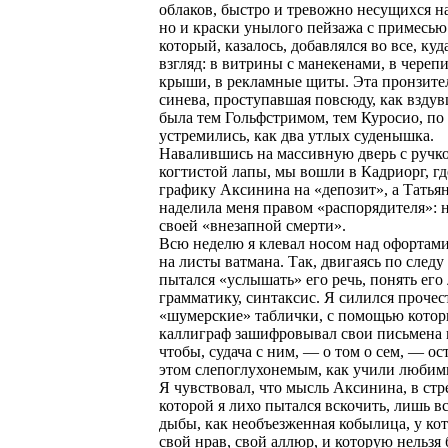
облаков, быстро и тревожно несущихся н
но и краски унылого пейзажа с примесью
который, казалось, добавлялся во все, куд
взгляд: в витрины с манекенами, в череп
крыши, в рекламные щиты. Эта пронзите
синева, проступавшая повсюду, как вздув
была тем Гольфстримом, тем Куросио, по
устремились, как два утлых суденышка.
Навалившись на массивную дверь с ручк
когтистой лапы, мы вошли в Кадриорг, гд
графику Аксинина на «депозит», а Татья
наделила меня правом «распорядителя»: 
своей «внезапной смерти».
Всю неделю я клевал носом над офортами
на листы ватмана. Так, двигаясь по следу 
пытался «услышать» его речь, понять его 
грамматику, синтаксис. Я силился прочес
«шумерские» таблички, с помощью кото
каллиграф зашифровывал свои письмена 
чтобы, судача с ним, — о том о сем, — ос
этом слепоглухонемым, как учили любим
Я чувствовал, что мысль Аксинина, в стр
которой я лихо пытался вскочить, лишь вс
дыбы, как необъезженная кобылица, у ко
свой нрав, свой аллюр, и которую нельзя