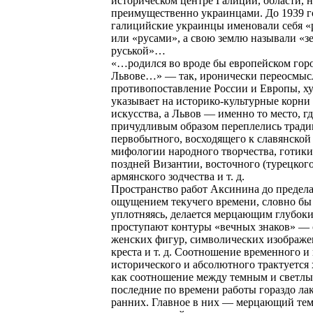
историческом центре Галиции, области, 
преимущественно украинцами. До 1939 г
галицийские украинцы именовали себя 
или «русами», а свою землю называли «з
руськой»…
«…родился во вроде бы европейском гор
Львове…» — так, иронически переосмыс
противопоставление России и Европы, х
указывает на историко-культурные корни
искусства, а Львов — именно то место, г
причудливым образом переплелись трад
первобытного, восходящего к славянской
мифологии народного творчества, готики,
поздней Византии, восточного (турецкого
армянского зодчества и т. д.
Пространство работ Аксинина до предел
ощущением текучего времени, словно бы
уплотняясь, делается мерцающим глубоки
проступают контуры «вечных знаков» —
женских фигур, символических изображ
креста и т. д. Соотношение временного и
исторического и абсолютного трактуется
как соотношение между темным и светлы
последние по времени работы гораздо ла
ранних. Главное в них — мерцающий те