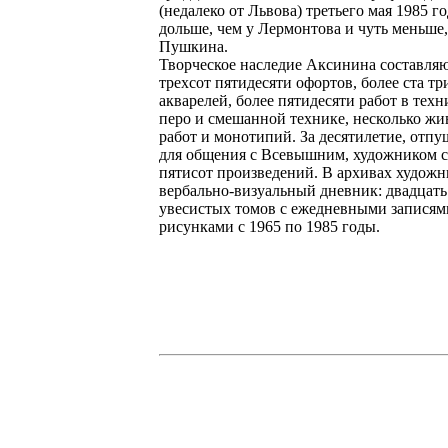
(недалеко от Львова) третьего мая 1985 го
дольше, чем у Лермонтова и чуть меньше,
Пушкина.
Творческое наследие Аксинина составляю
трехсот пятидесяти офортов, более ста т
акварелей, более пятидесяти работ в техн
перо и смешанной технике, несколько ж
работ и монотипий. За десятилетие, отп
для общения с Всевышним, художником с
пятисот произведений. В архивах худож
вербально-визуальный дневник: двадцать
увесистых томов с ежедневными записям
рисунками с 1965 по 1985 годы.