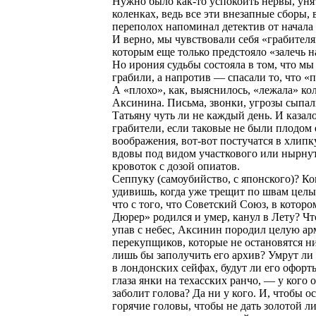
Нужно было как-то успокоить нервы, уня
коленках, ведь все эти внезапные сборы, 
переполох напоминал детектив от начала 
И верно, мы чувствовали себя «грабител
которым еще только предстояло «залечь н
Но ирония судьбы состояла в том, что мы
грабили, а напротив — спасали то, что «
А «плохо», как, выяснилось, «лежала» ко
Аксинина. Письма, звонки, угрозы сыпал
Татьяну чуть ли не каждый день. И казало
грабители, если таковые не были плодом 
воображения, вот-вот постучатся в хлипк
вдовы под видом участкового или нырнут
кровоток с дозой опиатов.
Сеппуку (самоубийство, с японского)? Ко
удивишь, когда уже трещит по швам цел
что с того, что Советский Союз, в котор
Дюрер» родился и умер, канул в Лету? Что
упав с небес, Аксинин породил целую а
перекупщиков, которые не остановятся ни
лишь бы заполучить его архив? Умрут ли 
в лондонских сейфах, будут ли его офорт
глаза янки на техасских ранчо, — у кого о
заболит голова? Да ни у кого. И, чтобы о
горячие головы, чтобы не дать золотой л