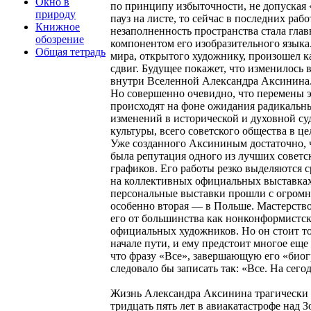
Окно в
по принципу избыточности, не допуская 
природу
пауз на листе, то сейчас в последних рабо
Книжное
незаполненность пространства стала гла
обозрение
компонентом его изобразительного языка
Общая тетрадь
мира, открытого художнику, произошел к
сдвиг. Будущее покажет, что изменилось 
внутри Вселенной Александра Аксинина
Но совершенно очевидно, что перемены 
происходят на фоне ожидания радикальн
изменений в исторической и духовной су
культуры, всего советского общества в це
Уже созданного Аксининым достаточно, 
была репутация одного из лучших советс
графиков. Его работы резко выделяются 
на коллективных официальных выставках
персональные выставки прошли с огромн
особенно вторая — в Польше. Мастерство
его от большинства как нонконформистск
официальных художников. Но он стоит то
начале пути, и ему предстоит многое еще 
что фразу «Все», завершающую его «био
следовало бы записать так: «Все. На сего
Жизнь Александра Аксинина трагически 
тридцать пять лет в авиакатастрофе над 