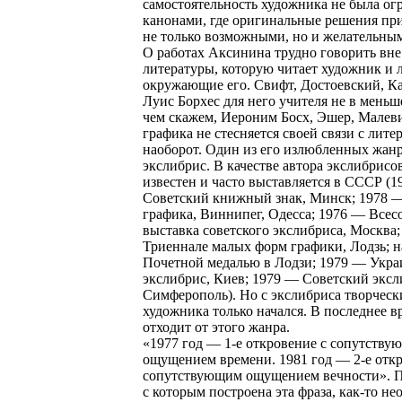
самостоятельность художника не была ог
канонами, где оригинальные решения пр
не только возможными, но и желательны
О работах Аксинина трудно говорить вне
литературы, которую читает художник и 
окружающие его. Свифт, Достоевский, Ка
Луис Борхес для него учителя не в меньш
чем скажем, Иероним Босх, Эшер, Малеви
графика не стесняется своей связи с лите
наоборот. Один из его излюбленных жан
экслибрис. В качестве автора экслибрис
известен и часто выставляется в СССР (
Советский книжный знак, Минск; 1978 
графика, Виннипег, Одесса; 1976 — Всес
выставка советского экслибриса, Москва
Триеннале малых форм графики, Лодзь; 
Почетной медалью в Лодзи; 1979 — Укр
экслибрис, Киев; 1979 — Советский эксл
Симферополь). Но с экслибриса творческ
художника только начался. В последнее в
отходит от этого жанра.
«1977 год — 1-е откровение с сопутств
ощущением времени. 1981 год — 2-е откр
сопутствующим ощущением вечности». П
с которым построена эта фраза, как-то не