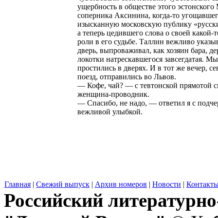
ущербность в обществе этого эстонского 
соперника Аксинина, когда-то угощавше
изысканную московскую публику «русск
а теперь цедившего слова о своей какой-
роли в его судьбе. Таллин вежливо указы
дверь, выпроваживал, как хозяин бара, 
локотки натрескавшегося завсегдатая. М
простились в дверях. И в тот же вечер, с
поезд, отправились во Львов.
— Кофе, чай? — с тевтонской прямотой с
женщина-проводник.
— Спасибо, не надо, — ответил я с подч
вежливой улыбкой.
Главная
|
Свежий выпуск
|
Архив номеров
|
Новости
|
Контакт
Российский литературн