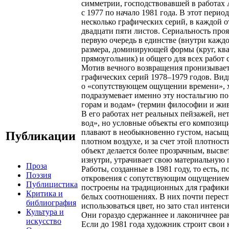
симметрии, господствовавшей в работах
с 1977 по начало 1981 года. В этот перио
несколько графических серий, в каждой о
двадцати пяти листов. Сериальность проя
первую очередь в единстве (внутри каждо
размера, доминирующей формы (круг, ква
прямоугольник) и общего для всех работ 
Мотив вечного возвращения пронизывае
графических серий 1978–1979 годов. Вид
о «сопутствующем ощущении времени», 
подразумевает именно эту ностальгию п
горам и водам» (термин философии и жив
В его работах нет реальных пейзажей, нет
вод», но условные объекты его композиц
плавают в необыкновенно густом, насы
Публикации
плотном воздухе, и за счет этой плотнос
объект делается более прозрачным, высве
изнутри, утрачивает свою материальную 
Проза
Работы, созданные в 1981 году, то есть, п
Поэзия
откровения с сопутствующим ощущением
Публицистика
построены на традиционных для графики
Критика и
белых соотношениях. В них почти перест
библиография
использоваться цвет, но зато стал интенс
Культура и
Они гораздо сдержаннее и лаконичнее ра
искусство
Если до 1981 года художник строит свои