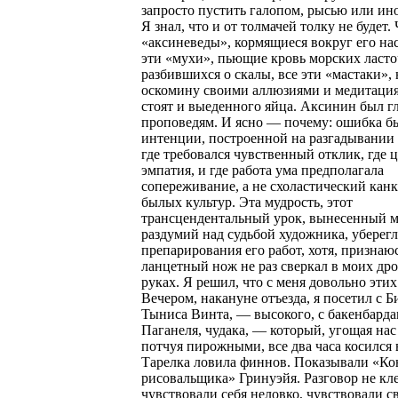
запросто пустить галопом, рысью или ин
Я знал, что и от толмачей толку не будет. 
«аксиневеды», кормящиеся вокруг его нас
эти «мухи», пьющие кровь морских ласто
разбившихся о скалы, все эти «мастаки»,
оскомину своими аллюзиями и медитаци
стоят и выеденного яйца. Аксинин был гл
проповедям. И ясно — почему: ошибка б
интенции, построенной на разгадывании 
где требовался чувственный отклик, где 
эмпатия, и где работа ума предполагала
сопереживание, а не схоластический канк
былых культур. Эта мудрость, этот
трансцендентальный урок, вынесенный м
раздумий над судьбой художника, уберегл
препарирования его работ, хотя, признаюс
ланцетный нож не раз сверкал в моих д
руках. Я решил, что с меня довольно эти
Вечером, накануне отъезда, я посетил с 
Тыниса Винта, — высокого, с бакенбарда
Паганеля, чудака, — который, угощая нас
потчуя пирожными, все два часа косился 
Тарелка ловила финнов. Показывали «Ко
рисовальщика» Гринуэйя. Разговор не кл
чувствовали себя неловко, чувствовали с