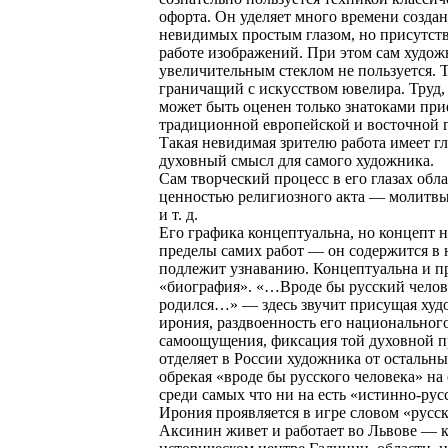
офорта. Он уделяет много времени созда
невидимых простым глазом, но присутст
работе изображений. При этом сам худо
увеличительным стеклом не пользуется. Т
граничащий с искусством ювелира. Труд,
может быть оценен только знатоками пр
традиционной европейской и восточной 
Такая невидимая зрителю работа имеет г
духовный смысл для самого художника.
Сам творческий процесс в его глазах обл
ценностью религиозного акта — молитвы
и т. д.
Его графика концептуальна, но концепт н
пределы самих работ — он содержится в 
подлежит узнаванию. Концептуальна и п
«биография». «…Вроде бы русский челов
родился…» — здесь звучит присущая ху
ирония, раздвоенность его национальног
самоощущения, фиксация той духовной п
отделяет в России художника от остальны
обрекая «вроде бы русского человека» на
среди самых что ни на есть «истинно-рус
Ирония проявляется в игре словом «русс
Аксинин живет и работает во Львове — к